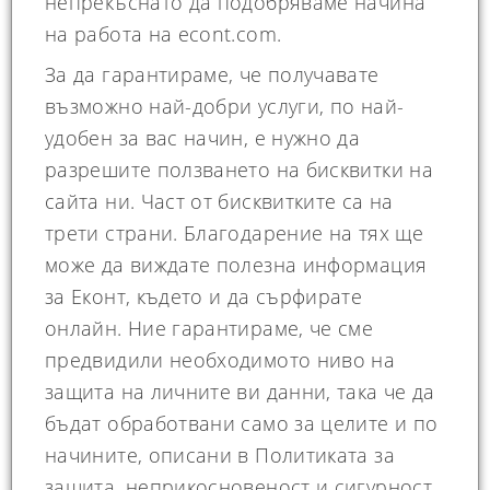
България
непрекъснато да подобряваме начина
на работа на econt.com.
Допълнителни условия за куриерски
За да гарантираме, че получавате
услуги в България
възможно най-добри услуги, по най-
удобен за вас начин, е нужно да
Общи условия за куриерски услуги в
разрешите ползването на бисквитки на
Румъния
сайта ни. Част от бисквитките са на
Допълнителни условия за куриерски
трети страни. Благодарение на тях ще
услуги в Румъния
може да виждате полезна информация
за Еконт, където и да сърфирате
Общи условия за куриерски услуги в
онлайн. Ние гарантираме, че сме
Гърция
предвидили необходимото ниво на
защита на личните ви данни, така че да
Допълнителни условия за куриерски
услуги в Гърция
бъдат обработвани само за целите и по
начините, описани в Политиката за
Допълнителни условия за наложен
защита, неприкосновеност и сигурност