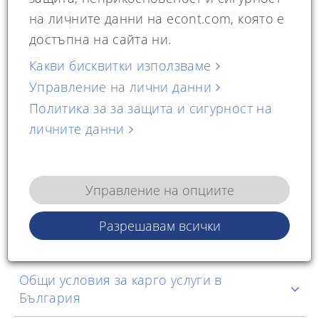
платеж
на личните данни на econt.com, която е
достъпна на сайта ни.
Какви бисквитки използваме
Пощенски паричен превод
Управление на лични данни
Политика за за защита и сигурност на
личните данни
Общи условия за пощенски паричен
превод
Управление на опциите
Разрешавам всички
Карго услуги
Общи условия за карго услуги в
България