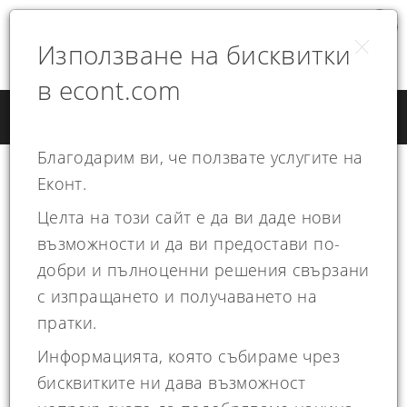
Свали от:
Използване на бисквитки
в econt.com
Благодарим ви, че ползвате услугите на
Еконт.
Общи условия за
Целта на този сайт е да ви даде нови
услугите на Еконт
възможности и да ви предостави по-
добри и пълноценни решения свързани
с изпращането и получаването на
Куриерски услуги
пратки.
Информацията, която събираме чрез
бисквитките ни дава възможност
Общи условия за куриерски услуги в