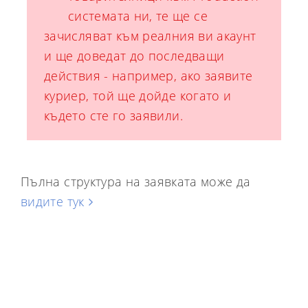
системата ни, те ще се
зачисляват към реалния ви акаунт
и ще доведат до последващи
действия - например, ако заявите
куриер, той ще дойде когато и
където сте го заявили.
Пълна структура на заявката може да
видите тук