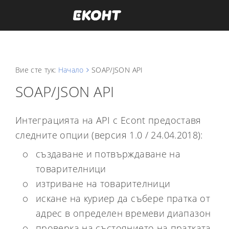
Вие сте тук:
Начало
SOAP/JSON API
SOAP/JSON API
Интеграцията на API с Econt предоставя
следните опции (версия 1.0 / 24.04.2018):
създаване и потвърждаване на
товарителници
изтриване на товарителници
искане на куриер да събере пратка от
адрес в определен времеви диапазон
проверка на състоянието на пратката,