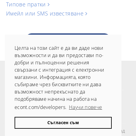
Типове пратки
Имейл или SMS известяване
Попитай консултант
Целта на този сайт е да ви даде нови
възможности и да ви предостави по-
добри и пълноценни решения
свързани с интеграция с електронни
магазини. Информацията, която
събираме чрез бисквитките ни дава
възможност непрекъснато да
Условия за ползване на сайта
подобряваме начина на работа на
econt.com/developers.
Научи повече
Политика за лични данни
Карта на сайта
Съгласен съм
Всички права запазени © 2019 - Еконт Експрес ООД