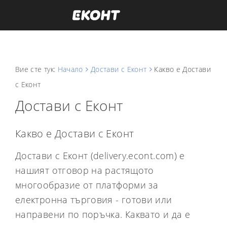
Вие сте тук:
Начало
Достави с Еконт
Какво е Достави
с Еконт
Достави с Еконт
Какво е Достави с Еконт
Достави с Еконт (delivery.econt.com) е
нашият отговор на растящото
многообразие от платформи за
електронна търговия - готови или
направени по поръчка. Каквато и да е